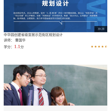
39:28
中华园创建省级宜居示范街区规划设计
讲师： 曹国华
1.1
学分：
分