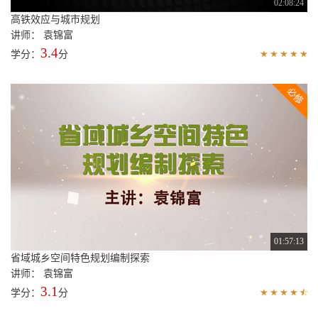
02:08:24
高铁效应与城市规划
讲师： 袁锦富
3.4
学分：
分
01:57:13
省域城乡空间特色规划编制探索
讲师： 袁锦富
3.1
学分：
分