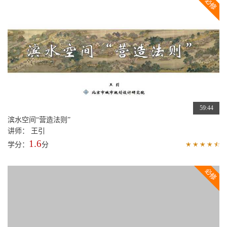
讲师： 武洁
0
学分：
分
01:16:41
基于文化景观价值的杭州滨水地区规划
讲师： 黄文柳
2.1
学分：
分