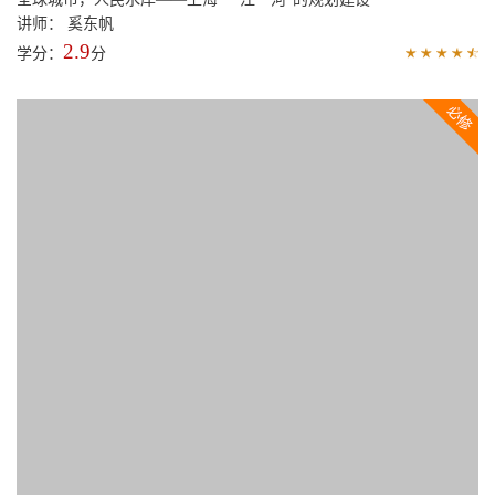
01:47:15
全球城市，人民水岸——上海“一江一河”的规划建设
讲师： 奚东帆
2.9
学分：
分