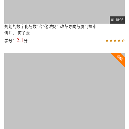
01:18:03
规划的数字化与数“治”化详规：改革导向与厦门探索
讲师： 何子张
2.1
学分：
分