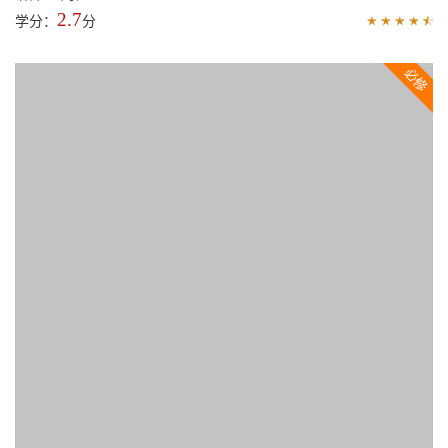
36:12
上海的城市空间更新
讲师： 郑时龄
1
学分：
分
01:43:27
城市街区营造
讲师： 周俭