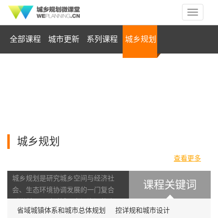
Toggle
navigati
全部课程
城市更新
系列课程
城乡规划
优秀单位交流
风景园林
人文科学
实践活动
40
共计
项课程
城乡规划
查看更多
城乡规划是研究城乡空间与经济社
课程关键词
会、生态环境协调发展的一门复合
型学科。通过对城乡空间资源的合
省域城镇体系和城市总体规划
控详规和城市设计
理配置和控制引导，促进国家经