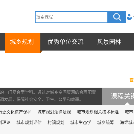
城乡规划
优秀单位交流
风景园林
查
的一门复合型学科。通过对城乡空间资源的合理配置
课程关
调发展，保障社会安全、卫生、公平和效率。
历史文化遗产保护
城市规划法律法规
城市规划相关技术标准
城市
划理论
城市规划评估
村镇规划
城市生态学
城乡统筹
海绵城