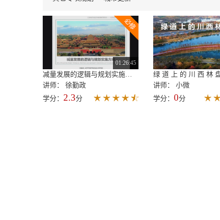
01:26:45
减量发展的逻辑与规划实施方向
绿 道 上 的 川 西 林 
讲师： 徐勤政
讲师： 小微
2.3
0
学分：
分
学分：
分