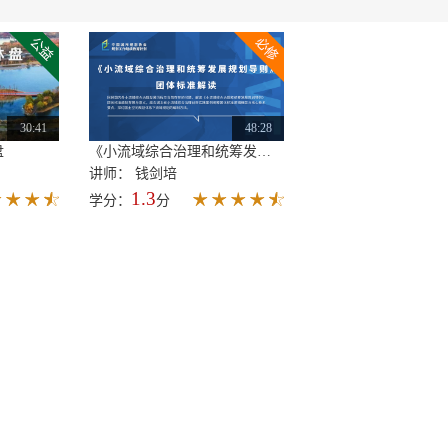
30:41
48:28
盘
《小流域综合治理和统筹发展规划导则》团体标准解读
讲师： 钱剑培
1.3
学分：
分