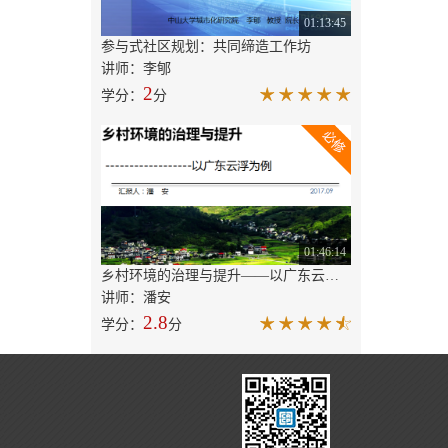
01:13:45
参与式社区规划：共同缔造工作坊
讲师：李郇
2
学分：
分
01:46:14
乡村环境的治理与提升——以广东云浮为例
讲师：潘安
2.8
学分：
分