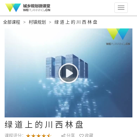
Toggle
navigati
全部课程
>
村镇规划
>
绿 道 上 的 川 西 林 盘
绿 道 上 的 川 西 林 盘
课程评分：
分享
收藏