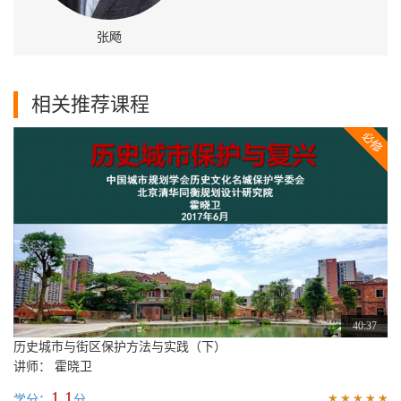
张飏
相关推荐课程
40:37
历史城市与街区保护方法与实践（下）
讲师： 霍晓卫
1.1
学分：
分