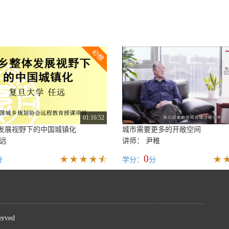
01:16:52
发展视野下的中国城镇化
城市需要更多的开敞空间
任远
讲师： 尹稚
0
分
学分：
分
rved