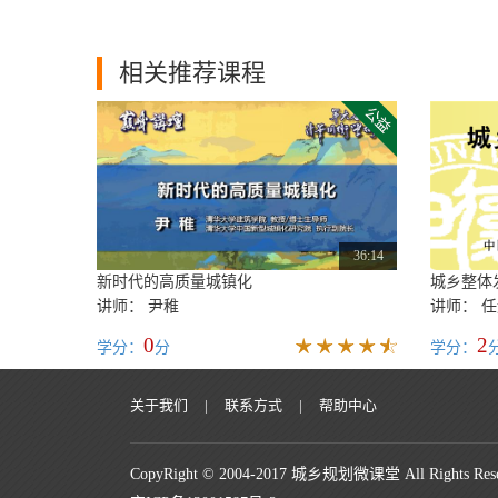
相关推荐课程
36:14
新时代的高质量城镇化
城乡整体
讲师： 尹稚
讲师： 
0
2
学分：
分
学分：
关于我们
|
联系方式
|
帮助中心
CopyRight © 2004-2017 城乡规划微课堂 All Rights Rese