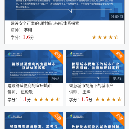
01:00:45
建设安全可靠的韧性城市指标体系探索
讲师： 李翔
1.6
学分：
分
39:46
55:53
建设舒适便利的宜居城市指标体系探索
智慧城市视角下的城市产业经济感知、监测与规划实践
讲师： 伍毅敏
讲师： 王烨
1.1
1.5
学分：
分
学分：
分