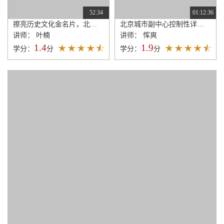
52:34
01:12:36
擦亮历史文化金名片，北京名城保护再出发——《北京历史文化名城保护条例》解读
北京城市副中心控制性详细规划（街区层面）——城市设计与规划实施详解
讲师： 叶楠
讲师： 恽爽
1.4
1.9
学分：
分
学分：
分