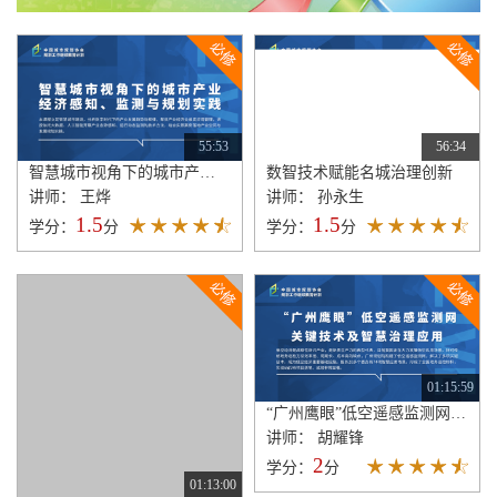
55:53
56:34
智慧城市视角下的城市产业经济感知、监测与规划实践
数智技术赋能名城治理创新
讲师： 王烨
讲师： 孙永生
1.5
1.5
学分：
分
学分：
分
01:15:59
“广州鹰眼”低空遥感监测网关键技术及智慧治理应用
讲师： 胡耀锋
2
学分：
分
01:13:00