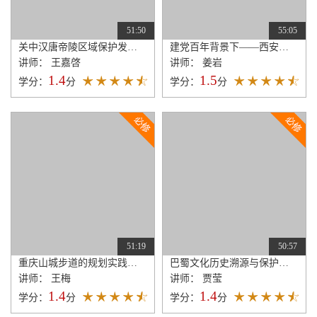
51:50
55:05
关中汉唐帝陵区域保护发展规划研究——国家文化公园视角下的传承新探索
建党百年背景下——西安市革命文化遗产保护传承研究
讲师： 王嘉啓
讲师： 姜岩
1.4
1.5
学分：
分
学分：
分
51:19
50:57
重庆山城步道的规划实践与探索
巴蜀文化历史溯源与保护传承体系研究
讲师： 王梅
讲师： 贾莹
1.4
1.4
学分：
分
学分：
分