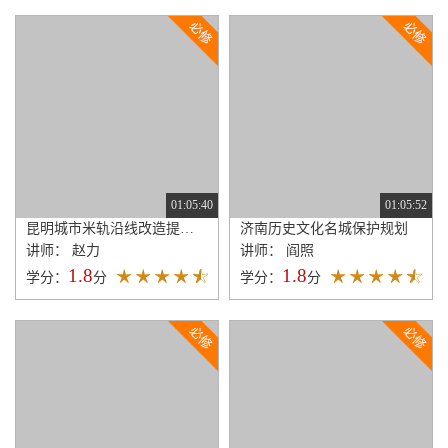
01:05:40
01:05:52
昆明城市米轨沿线改造提升规划
济南历史文化名城保护规划
讲师： 赵力
讲师： 阎照
1.8
1.8
学分：
分
学分：
分