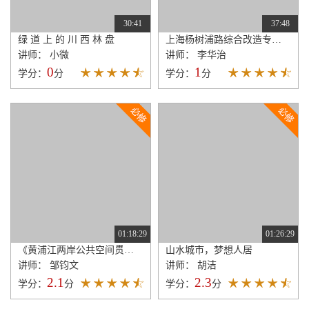
30:41
37:48
绿 道 上 的 川 西 林 盘
上海杨树浦路综合改造专项规划及街道设计
讲师： 小微
讲师： 李华治
0
1
学分：
分
学分：
分
01:18:29
01:26:29
《黄浦江两岸公共空间贯通开放规划》的实践与思考
山水城市，梦想人居
讲师： 邹钧文
讲师： 胡洁
2.1
2.3
学分：
分
学分：
分