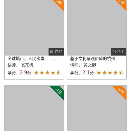
01:47:15
01:16:41
全球城市，人民水岸——上海“一江一河”的规划建设
基于文化景观价值的杭州滨水地区规划
讲师： 奚东帆
讲师： 黄文柳
2.9
2.1
学分：
分
学分：
分