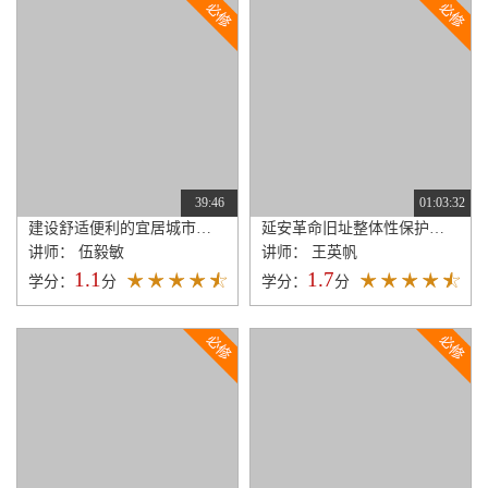
39:46
01:03:32
建设舒适便利的宜居城市指标体系探索
延安革命旧址整体性保护空间策略研究
讲师： 伍毅敏
讲师： 王英帆
1.1
1.7
学分：
分
学分：
分