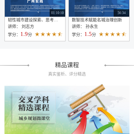
01:10:10
56:34
韧性城市建设探索、思考与广州实践
数智技术赋能名城治理创新
讲师： 刘志方
讲师： 孙永生
1.9
1.5
学分：
分
学分：
分
精品课程
真实鉴析、评分精选