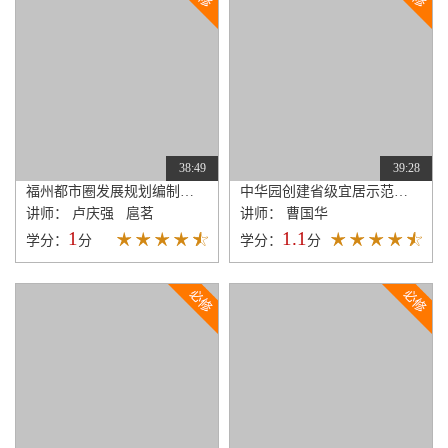
38:49
39:28
福州都市圈发展规划编制技术方法
中华园创建省级宜居示范街区规划设计
讲师： 卢庆强 扈茗
讲师： 曹国华
1
1.1
学分：
分
学分：
分