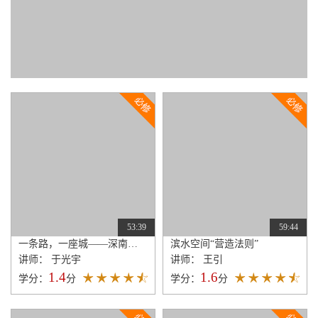
53:39
59:44
一条路，一座城——深南大道景观设计暨空间规划
滨水空间“营造法则”
讲师： 于光宇
讲师： 王引
1.4
1.6
学分：
分
学分：
分