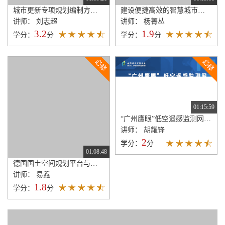
城市更新专项规划编制方法——以江苏为例
建设便捷高效的智慧城市指标研究与建设策略
讲师： 刘志超
讲师： 杨箐丛
3.2
1.9
学分：
分
学分：
分
01:15:59
“广州鹰眼”低空遥感监测网关键技术及智慧治理应用
讲师： 胡耀锋
2
学分：
分
01:08:48
德国国土空间规划平台与规划工具——主要特征与启示
讲师： 易鑫
1.8
学分：
分