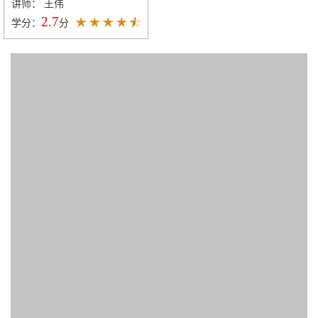
讲师： 王伟
2.7
学分：
分