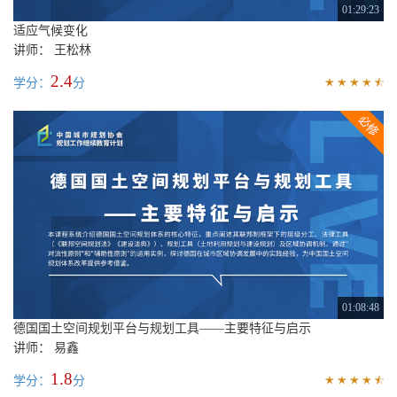
01:29:23
适应气候变化
讲师： 王松林
2.4
学分：
分
01:08:48
德国国土空间规划平台与规划工具——主要特征与启示
讲师： 易鑫
1.8
学分：
分